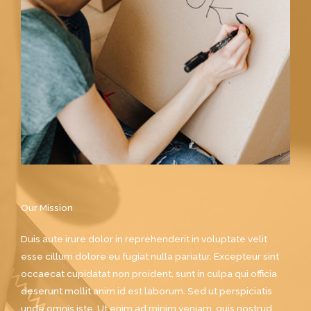
Our Mission
Duis aute irure dolor in reprehenderit in voluptate velit
esse cillum dolore eu fugiat nulla pariatur. Excepteur sint
occaecat cupidatat non proident, sunt in culpa qui officia
deserunt mollit anim id est laborum. Sed ut perspiciatis
unde omnis iste. Ut enim ad minim veniam, quis nostrud.