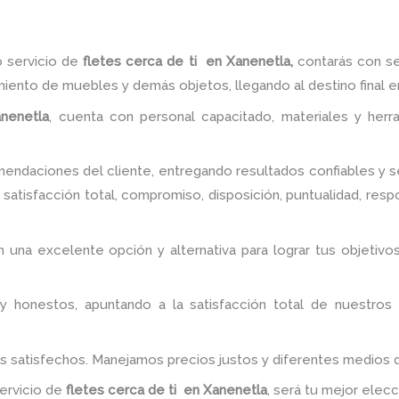
o servicio de
fletes cerca de ti
en Xanenetla,
contarás con se
miento de muebles y demás objetos, llegando al destino final 
nenetla
, cuenta con personal capacitado, materiales y her
ndaciones del cliente, entregando resultados confiables y se
satisfacción total, compromiso, disposición, puntualidad, resp
n una excelente opción y alternativa para lograr tus objeti
y honestos, apuntando a la satisfacción total de nuestros
es satisfechos. Manejamos precios justos y diferentes medios
servicio de
fletes cerca de ti
en Xanenetla
, será tu mejor elecc