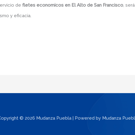
servicio de
fletes economicos
en El Alto de San Francisco
, ser
smo y eficacia.
Copyright © 2026 Mudanza Puebla | Powered by Mudanza Puebl