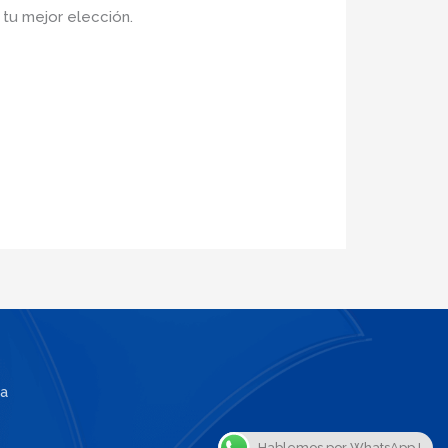
á tu mejor elección.
a
Hablemos por WhatsApp !