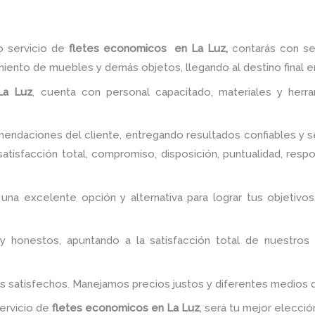
o servicio de
fletes economicos
en La Luz,
contarás con seg
miento de muebles y demás objetos, llegando al destino final 
La Luz
, cuenta con personal capacitado, materiales y herr
ndaciones del cliente, entregando resultados confiables y se
atisfacción total, compromiso, disposición, puntualidad, resp
 una excelente opción y alternativa para lograr tus objeti
y honestos, apuntando a la satisfacción total de nuestros
es satisfechos. Manejamos precios justos y diferentes medios
servicio de
fletes economicos
en La Luz
, será tu mejor elecció