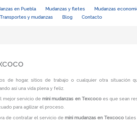
anzas en Puebla
Mudanzas y fletes
Mudanzas economi
Transportes y mudanzas
Blog
Contacto
xcoco
ios de hogar, sitios de trabajo o cualquier otra situación q
ando así una vida plena y feliz.
l mejor servicio de
mini mudanzas
en Texcoco
es
que sean res
cuado para agilizar el proceso.
ora de contratar el servicio de
mini mudanzas
en Texcoco
tale