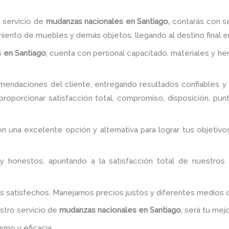
 servicio de
mudanzas nacionales
en Santiago,
contarás con se
miento de muebles y demás objetos, llegando al destino final 
s
en Santiago
, cuenta con personal capacitado, materiales y h
endaciones del cliente, entregando resultados confiables y s
roporcionar satisfacción total, compromiso, disposición, punt
on una excelente opción y alternativa para lograr tus objet
y honestos, apuntando a la satisfacción total de nuestros
es satisfechos. Manejamos precios justos y diferentes medios
estro servicio de
mudanzas nacionales
en Santiago
, será tu mej
smo y eficacia.